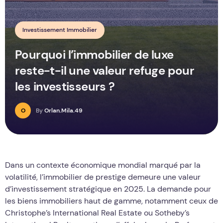
Investissement Immobilier
Pourquoi l’immobilier de luxe
reste-t-il une valeur refuge pour
les investisseurs ?
O
By
Orlan.Mila.49
Dans un contexte économique mondial marqué par la
volatilité, l’immobilier de prestige demeure une valeur
d’investissement stratégique en 2025. La demande pour
les biens immobiliers haut de gamme, notamment ceux de
Christophe’s International Real Estate ou Sotheby’s