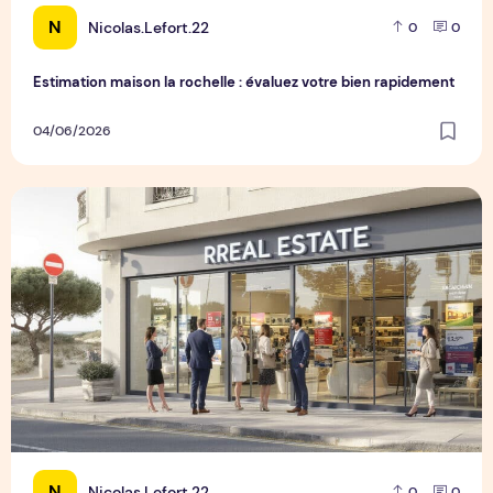
N
Nicolas.Lefort.22
0
0
Estimation maison la rochelle : évaluez votre bien rapidement
04/06/2026
Agence immobilière arcachon - experts gironde
N
Nicolas.Lefort.22
0
0