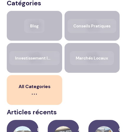
Catégories
Blog
Conseils Pratiques
Investissement Immobilier
Marchés Locaux
All Categories
Articles récents
Estimation maison la
Agence immobilière
Constr