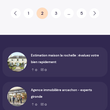
Pagination des publications
1
2
3
…
5
Prev
Next
Estimation maison la rochelle : évaluez votre
bien rapidement
0
0
Agence immobilière arcachon - experts
gironde
0
0